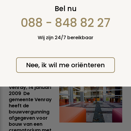
DELA bouwt eerste
Bel nu
crematorium met
088 - 848 82 27
uitvaartlounge
Wij zijn 24/7 bereikbaar
Huiselijke sfeer helpt
nabestaanden bij creëren
mooie herinnering
Nee, ik wil me oriënteren
woensdag 14 januari 2009
Venray, 14 januari
2009  De
gemeente Venray
heeft de
bouwvergunning
afgegeven voor
bouw van een
crematorium met