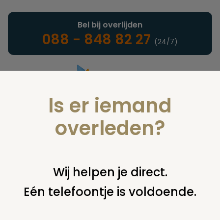
Bel bij overlijden
088 - 848 82 27
(24/7)
Is er iemand
Landelijke uitvaartonderneming
overleden?
Nieuws
Wij helpen je direct.
Eén telefoontje is voldoende.
U bent hier:
home
nieuws & agenda
nieuws
dela bouwt
eerste crematorium met uitvaartlounge