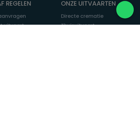
F REGELEN
ONZE UITVAARTEN
 aanvragen
Directe crematie
t uitvaart
Thuisuitvaart
 een uitvaart
Complete uitvaart
bij leven
Exclusieve uitvaart
tvaarten
Begrafenissen
Natuurbegrafenis
ITVAART.NL
Alle uitvaarten
tvaart.nl
t
 Uitvaart.nl
estatuut
rken