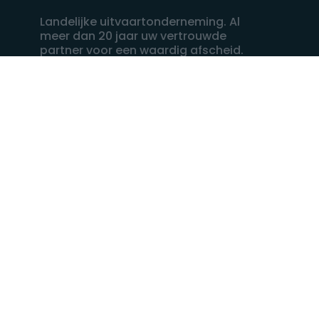
Landelijke uitvaartonderneming. Al
meer dan 20 jaar uw vertrouwde
partner voor een waardig afscheid.
088 - 848 82 27
24/7 bereikbaar, dag en nacht