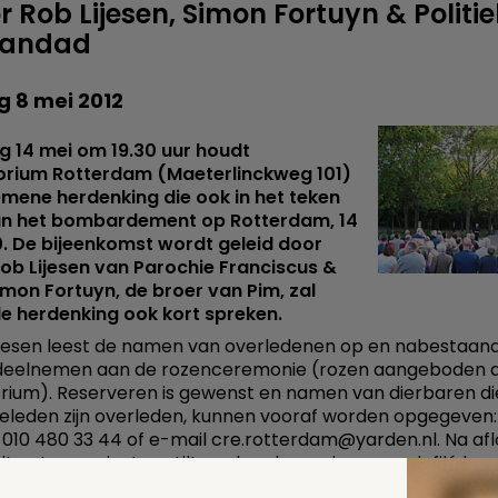
r Rob Lijesen, Simon Fortuyn & Politi
andad
g 8 mei 2012
 14 mei om 19.30 uur houdt
rium Rotterdam (Maeterlinckweg 101)
mene herdenking die ook in het teken
an het bombardement op Rotterdam, 14
. De bijeenkomst wordt geleid door
ob Lijesen van Parochie Franciscus &
imon Fortuyn, de broer van Pim, zal
de herdenking ook kort spreken.
ijesen leest de namen van overledenen op en nabestaan
deelnemen aan de rozenceremonie (rozen aangeboden 
ium). Reserveren is gewenst en namen van dierbaren di
geleden zijn overleden, kunnen vooraf worden opgegeven:
 010 480 33 44 of e-mail cre.rotterdam@yarden.nl. Na af
iten twee minuten stilte gehouden en is er een defilé lan
t waar bezoekers meegebrachte bloemen kunnen neer