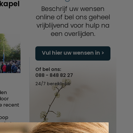
ekapel
Beschrijf uw wensen
online of bel ons geheel
vrijblijvend voor hulp na
een overlijden.
Vul hier uw wensen in
Of bel ons:
088 - 848 82 27
24/7 bereikbaar
den
door
e recent
loop
gs het
leggen.