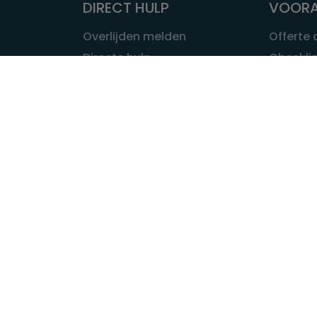
DIRECT HULP
VOORA
Overlijden melden
Offerte
Directe hulp
Checklis
Intakeformulier
Wat kost
Eerste 24 uur
Uitvaart 
Overlijden buitenland
Onze ui
Lokale uitvaart
OVER U
INFORMATIE & ADVIES
Wie is Ui
Infotheek
Contac
Vraag een expert
Redactie
Bedrijvengids
Redacti
Tarieven crematoria
Onze me
Nieuws & agenda