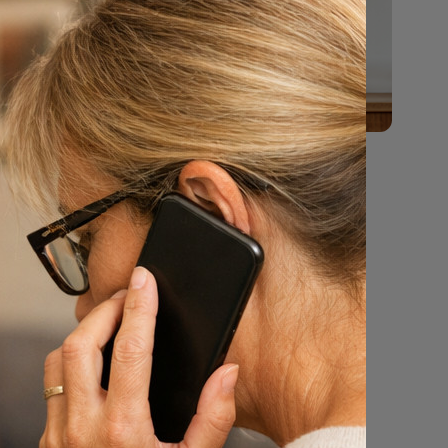
n ook
rtuyn
 van het
op
e.
 te
loren.
llende