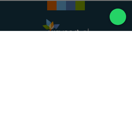
Landelijke uitvaartonderneming. Al meer dan 20
jaar uw vertrouwde partner voor een waardig
afscheid.
088 - 848 82 27
24/7 bereikbaar, dag en nacht
DIRECT HULP
Overlijden melden