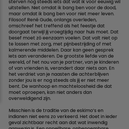
sterven nog steeds iets dat wat ik voor eeuwig wil
uitstellen. Niet omdat ik bang ben voor de dood,
maar omdat ik bang ben voor niet meer leven.
Filosoof René Gude, onlangs overleden,
omschreef het treffend als het feestje dat
doorgaat terwijl jij vroegtijdig naar huis moet. Dat
besef moet zó eenzaam voelen. Dat valt niet op
te lossen met zorg, met pijnbestrijding of met
kalmerende middelen. Daar kan geen gesprek
iets aan veranderen. De grootste liefde van de
wereld, of het nou van je partner, van je kinderen
of van vrienden is, verandert daar niets aan. En
het verdriet van je naasten die achterblijven
zonder jou is er nog steeds als jij er niet meer
bent. De wanhoop en machteloosheid die dat
moet oproepen, kan niet anders dan
overweldigend zijn.
Misschien is de traditie van de eskimo’s en
indianen niet eens zo verkeerd. Het doet in ieder
geval zichtbaar recht aan dat wat inwendig
aanwezig is. Een onpeilbare, onbenoembare,