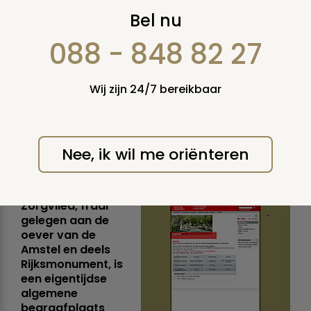
Nieuw op Uitvaart.nl:
Bel nu
Begraafplaats
088 - 848 82 27
Zorgvlied
Wij zijn 24/7 bereikbaar
(Amsterdam), oase
voor de ziel
Nee, ik wil me oriënteren
dinsdag 4 januari 2011
Zorgvlied, fraai
gelegen aan de
oever van de
Amstel en deels
Rijksmonument, is
een eigentijdse
algemene
begraafplaats