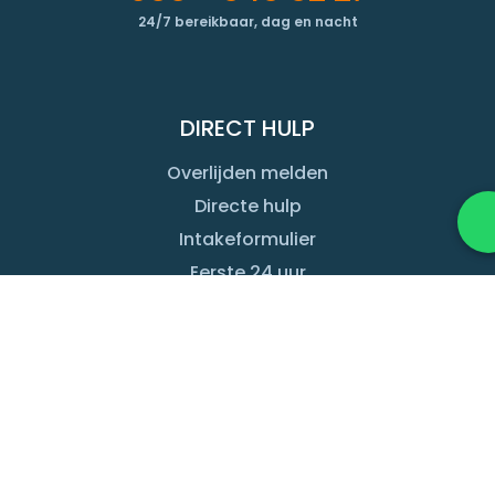
24/7 bereikbaar, dag en nacht
DIRECT HULP
Overlijden melden
Directe hulp
Intakeformulier
Eerste 24 uur
Overlijden buitenland
Lokale uitvaart
INFORMATIE & ADVIES
Infotheek
Vraag een expert