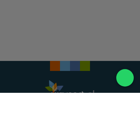
Landelijke uitvaartonderneming. Al meer dan 20
jaar uw vertrouwde partner voor een waardig
afscheid.
088 - 848 82 27