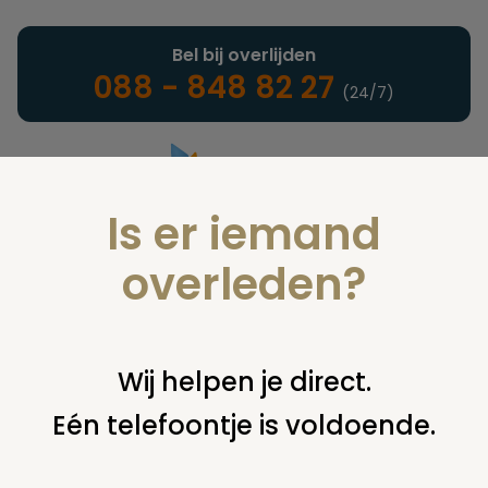
Bel bij overlijden
088 - 848 82 27
(24/7)
Is er iemand
Landelijke uitvaartonderneming
overleden?
Nieuws
Wij helpen je direct.
Eén telefoontje is voldoende.
U bent hier:
home
nieuws & agenda
nieuws
natuurbegraafplaats de lutte open in 2022