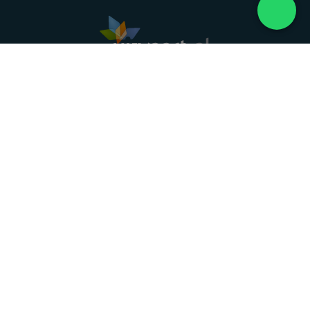
Landelijke uitvaartonderneming. Al meer dan 20
jaar uw vertrouwde partner voor een waardig
afscheid.
088 - 848 82 27
24/7 bereikbaar, dag en nacht
DIRECT HULP
Overlijden melden
Directe hulp
Intakeformulier