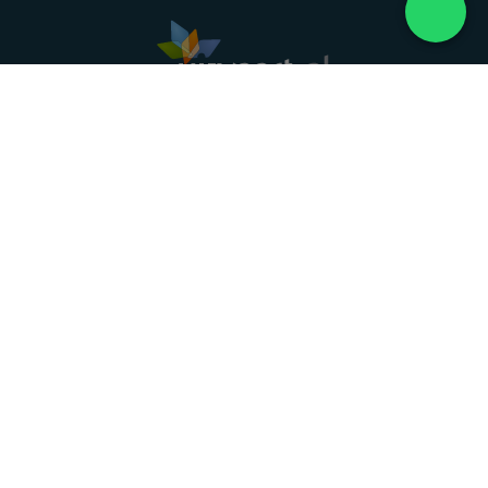
Landelijke uitvaartonderneming. Al meer dan 20
jaar uw vertrouwde partner voor een waardig
afscheid.
088 - 848 82 27
24/7 bereikbaar, dag en nacht
DIRECT HULP
Overlijden melden
Directe hulp
Intakeformulier