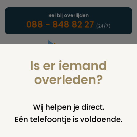
Bel bij overlijden
088 - 848 82 27
(24/7)
Is er iemand
Landelijke uitvaartonderneming
overleden?
Nieuws
Wij helpen je direct.
Eén telefoontje is voldoende.
U bent hier:
home
nieuws & agenda
nieuws
meer mogelijk
met as