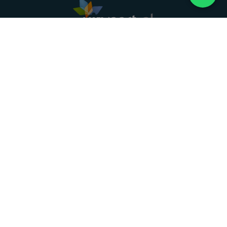
Landelijke uitvaartonderneming. Al meer dan 20
jaar uw vertrouwde partner voor een waardig
afscheid.
088 - 848 82 27
24/7 bereikbaar, dag en nacht
DIRECT HULP
Overlijden melden
Directe hulp
Intakeformulier
Eerste 24 uur