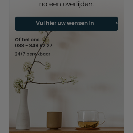
na een overlijden.
Vul hier uw wensen in
Of bel ons:
088 - 848 82 27
24/7 bereikbaar