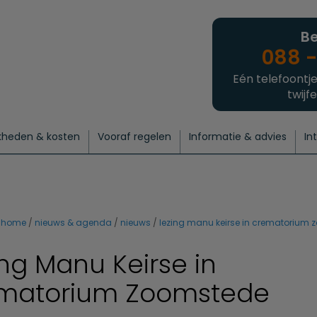
Be
088 -
Eén telefoontje
twijfe
kheden & kosten
Vooraf regelen
Informatie & advies
In
regelen
atie
 onze experts
hecklist uitvaart regelen
Waarom een uitvaart regelen?
Een laatste groet
Crematie regelen
Bedrijvengids
Intakeformulier
Thuisuitvaart crematie
Begrafenis regelen
Nieuws
Wensen vastleggen
Agenda
Offerte 
Intiem
Uitgebreid
Begrafenis Compleet
Natuurbegrafenis
Du
home
nieuws & agenda
nieuws
lezing manu keirse in crematorium
ing Manu Keirse in
matorium Zoomstede