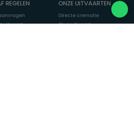
F REGELEN
ONZE UITVAARTEN
 aanvragen
Directe crematie
t uitvaart
Thuisuitvaart
 een uitvaart
Complete uitvaart
bij leven
Exclusieve uitvaart
tvaarten
Begrafenissen
Natuurbegrafenis
ITVAART.NL
Alle uitvaarten
tvaart.nl
t
 Uitvaart.nl
estatuut
rken