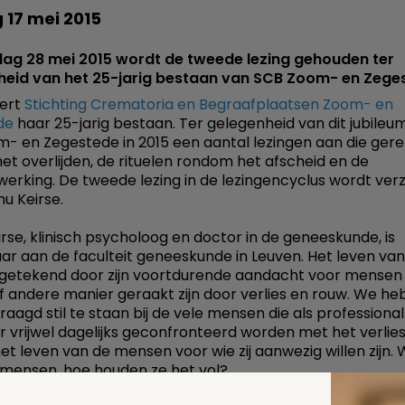
 17 mei 2015
ag 28 mei 2015 wordt de tweede lezing gehouden ter
heid van het 25-jarig bestaan van SCB Zoom- en Zege
iert
Stichting Crematoria en Begraafplaatsen Zoom- en
de
haar 25-jarig bestaan. Ter gelegenheid van dit jubileu
- en Zegestede in 2015 een aantal lezingen aan die gere
 het overlijden, de rituelen rondom het afscheid en de
erking. De tweede lezing in de lezingencyclus wordt ver
u Keirse.
rse, klinisch psycholoog en doctor in de geneeskunde, is
ar aan de faculteit geneeskunde in Leuven. Het leven va
s getekend door zijn voortdurende aandacht voor mensen 
f andere manier geraakt zijn door verlies en rouw. We h
aagd stil te staan bij de vele mensen die als professional 
ger vrijwel dagelijks geconfronteerd worden met het verlie
het leven van de mensen voor wie zij aanwezig willen zijn.
mensen, hoe houden ze het vol?