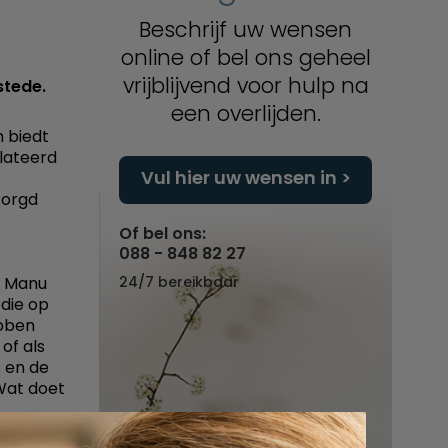
Beschrijf uw wensen
online of bel ons geheel
vrijblijvend voor hulp na
stede.
een overlijden.
m biedt
lateerd
Vul hier uw wensen in
zorgd
Of bel ons:
088 - 848 82 27
n Manu
24/7 bereikbaar
die op
ebben
of als
s en de
 Wat doet