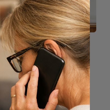
gencyclus
cheldeaula
er voor