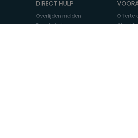
DIRECT HULP
VOORA
Overlijden melden
Offerte
Directe hulp
Checklis
Intakeformulier
Wat kost
Eerste 24 uur
Uitvaart 
Overlijden buitenland
Onze ui
Lokale uitvaart
OVER U
INFORMATIE & ADVIES
Wie is Ui
Infotheek
Contac
Vraag een expert
Redactie
Bedrijvengids
Redacti
Tarieven crematoria
Onze me
Nieuws & agenda