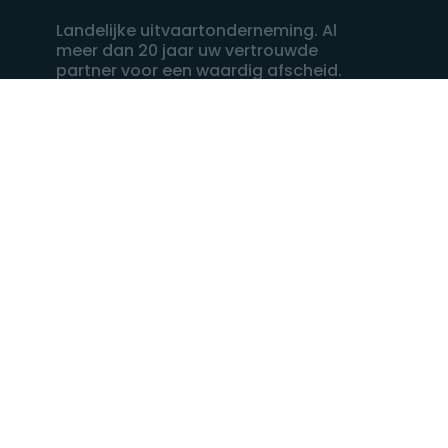
Landelijke uitvaartonderneming. Al
meer dan 20 jaar uw vertrouwde
partner voor een waardig afscheid.
088 - 848 82 27
24/7 bereikbaar, dag en nacht