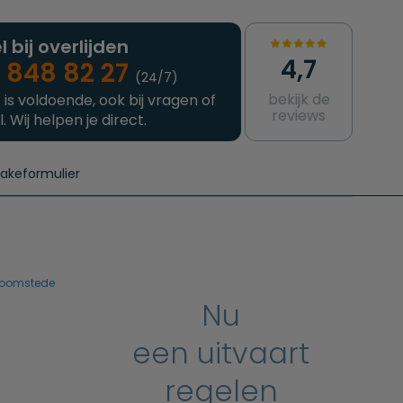
l bij overlijden
4,7
 848 82 27
(24/7)
bekijk de
 is voldoende, ook bij vragen of
reviews
l. Wij helpen je direct.
takeformulier
aanvragen
e crematie
Intakeformulier
Complete uitvaart
Contact
urzame uitvaart
Prijzen crematoria
 zoomstede
Nu
een uitvaart
regelen