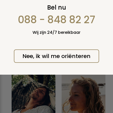
Lancering eigentijds
Bel nu
platform over de
088 - 848 82 27
dood
Wij zijn 24/7 bereikbaar
Online platform wordt
gelanceerd op 2 november
tijdens Allerzielen.
Nee, ik wil me oriënteren
maandag 26 oktober 2020