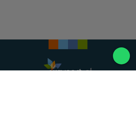
Landelijke uitvaartonderneming. Al meer dan 20
jaar uw vertrouwde partner voor een waardig
afscheid.
088 - 848 82 27
24/7 bereikbaar, dag en nacht