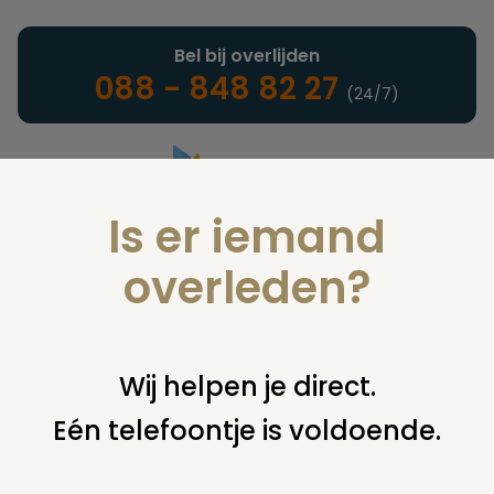
Bel bij overlijden
088 - 848 82 27
(24/7)
Is er iemand
Landelijke uitvaartonderneming
overleden?
Nieuws
Wij helpen je direct.
Eén telefoontje is voldoende.
U bent hier:
home
nieuws & agenda
nieuws
kerstoverdenking 2020 natuurbegraafplaats bergerbos