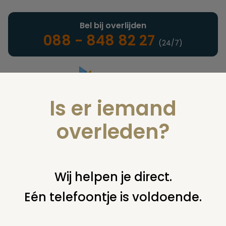
Bel bij overlijden
088 - 848 82 27
(24/7)
Is er iemand
Landelijke uitvaartonderneming
overleden?
Nieuws
Wij helpen je direct.
Eén telefoontje is voldoende.
U bent hier:
home
nieuws & agenda
nieuws
hart- en
vaatziekten doodsoorzaak nummer 1 op vakantie