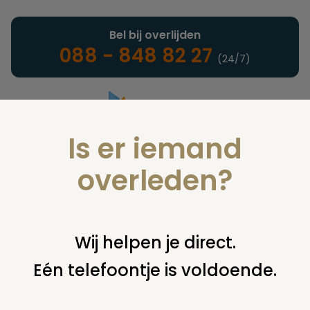
Bel bij overlijden
088 - 848 82 27
(24/7)
Is er iemand
Landelijke uitvaartonderneming
overleden?
Nieuws
Wij helpen je direct.
Eén telefoontje is voldoende.
U bent hier:
home
nieuws & agenda
nieuws
expositie de
dood & hoe het ook kan