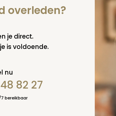
nd overleden?
n je direct.
je is voldoende.
l nu
848 82 27
4/7 bereikbaar