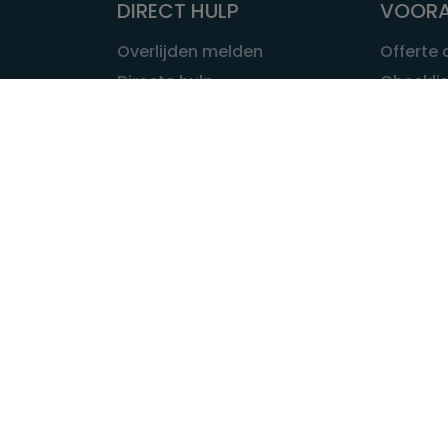
DIRECT HULP
VOORA
Overlijden melden
Offerte
Directe hulp
Checklis
Intakeformulier
Wat kost
Eerste 24 uur
Uitvaart 
Overlijden buitenland
Onze ui
Lokale uitvaart
OVER U
INFORMATIE & ADVIES
Wie is Ui
Infotheek
Contac
Vraag een expert
Redactie
Bedrijvengids
Redacti
Tarieven crematoria
Onze me
Nieuws & agenda