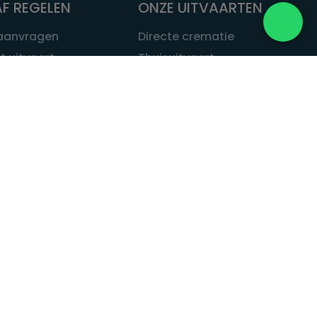
F REGELEN
ONZE UITVAARTEN
 aanvragen
Directe crematie
t uitvaart
Thuisuitvaart
 een uitvaart
Complete uitvaart
bij leven
Exclusieve uitvaart
tvaarten
Begrafenissen
Natuurbegrafenis
ITVAART.NL
Alle uitvaarten
tvaart.nl
t
 Uitvaart.nl
estatuut
rken