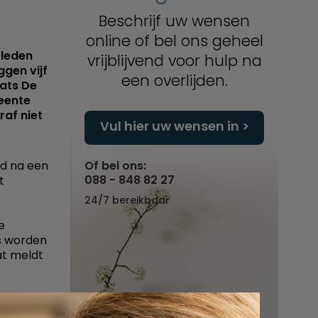
Beschrijf uw wensen
online of bel ons geheel
rleden
vrijblijvend voor hulp na
ggen vijf
een overlijden.
aats De
eente
raf niet
Vul hier uw wensen in
md na een
Of bel ons:
088 - 848 82 27
t
24/7 bereikbaar
e
es worden
at meldt