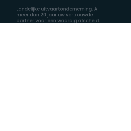
Landelijke uitvaartonderneming. Al
meer dan 20 jaar uw vertrouwde
partner voor een waardig afscheid.
088 - 848 82 27
24/7 bereikbaar, dag en nacht