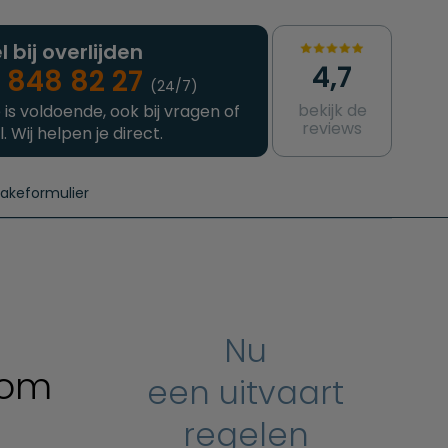
l bij overlijden
4,7
 848 82 27
(24/7)
bekijk de
 is voldoende, ook bij vragen of
reviews
l. Wij helpen je direct.
takeformulier
aanvragen
e crematie
Intakeformulier
Complete uitvaart
Contact
urzame uitvaart
Prijzen crematoria
Nu
 om
een uitvaart
regelen