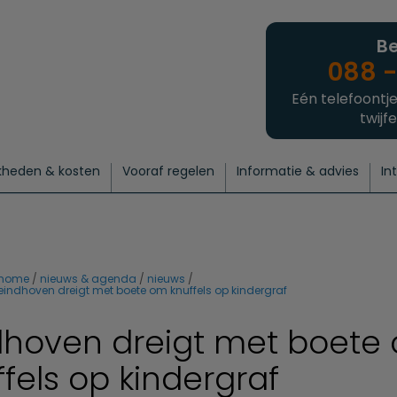
Be
088 -
Eén telefoontje
twijfe
kheden & kosten
Vooraf regelen
Informatie & advies
In
regelen
atie
 onze experts
hecklist uitvaart regelen
Waarom een uitvaart regelen?
Een laatste groet
Crematie regelen
Bedrijvengids
Intakeformulier
Thuisuitvaart crematie
Begrafenis regelen
Nieuws
Wensen vastleggen
Agenda
Offerte 
Intiem
Uitgebreid
Begrafenis Compleet
Natuurbegrafenis
Du
home
nieuws & agenda
nieuws
eindhoven dreigt met boete om knuffels op kindergraf
dhoven dreigt met boete
ffels op kindergraf