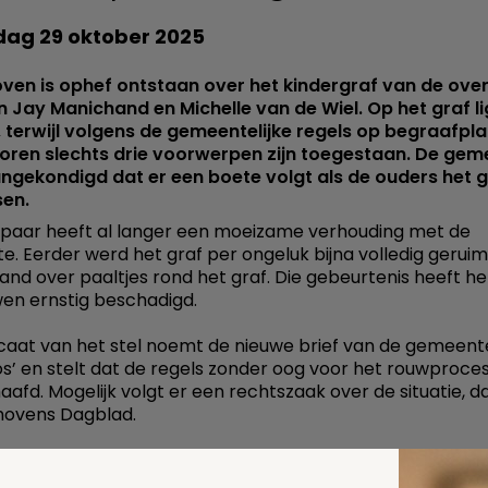
ag 29 oktober 2025
oven is ophef ontstaan over het kindergraf van de ove
 Jay Manichand en Michelle van de Wiel. Op het graf li
, terwijl volgens de gemeentelijke regels op begraafpl
oren slechts drie voorwerpen zijn toegestaan. De gem
ngekondigd dat er een boete volgt als de ouders het g
en.
paar heeft al langer een moeizame verhouding met de
. Eerder werd het graf per ongeluk bijna volledig gerui
and over paaltjes rond het graf. Die gebeurtenis heeft he
en ernstig beschadigd.
aat van het stel noemt de nieuwe brief van de gemeent
os’ en stelt dat de regels zonder oog voor het rouwproc
afd. Mogelijk volgt er een rechtszaak over de situatie, d
hovens Dagblad.
 deze pagina