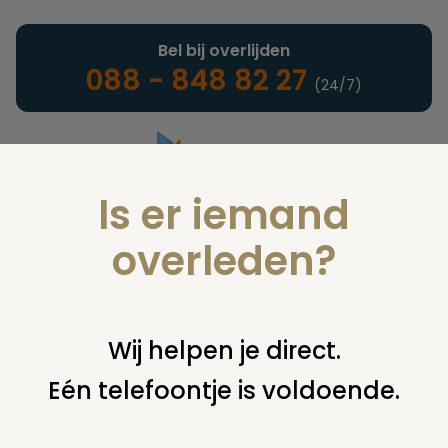
Bel bij overlijden
088 - 848 82 27
(24/7)
Is er iemand
Landelijke uitvaartonderneming
overleden?
Nieuws
Wij helpen je direct.
Eén telefoontje is voldoende.
U bent hier:
home
nieuws & agenda
nieuws
dierenxperience - nootdorp