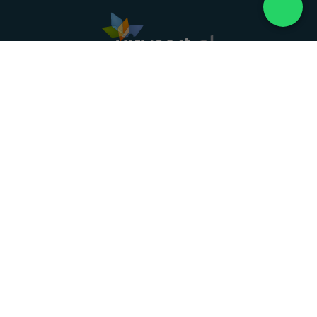
Landelijke uitvaartonderneming. Al meer dan 20
jaar uw vertrouwde partner voor een waardig
afscheid.
088 - 848 82 27
24/7 bereikbaar, dag en nacht
DIRECT HULP
Overlijden melden
Directe hulp
Intakeformulier