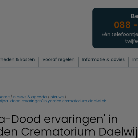
Be
088 -
Eén telefoontje
twijfe
kheden & kosten
Vooraf regelen
Informatie & advies
In
regelen
atie
 onze experts
hecklist uitvaart regelen
Waarom een uitvaart regelen?
Een laatste groet
Crematie regelen
Bedrijvengids
Intakeformulier
Thuisuitvaart crematie
Begrafenis regelen
Nieuws
Wensen vastleggen
Agenda
Offerte 
Intiem
Uitgebreid
Begrafenis Compleet
Natuurbegrafenis
Du
home
nieuws & agenda
nieuws
bijna-dood ervaringen' in yarden crematorium daelwijck
jna-Dood ervaringen' in
den Crematorium Daelwij