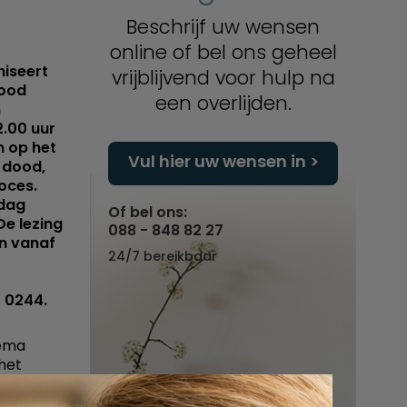
Beschrijf uw wensen
online of bel ons geheel
niseert
vrijblijvend voor hulp na
dood
een overlijden.
n
2.00 uur
n op het
Vul hier uw wensen in
e dood,
oces.
 dag
Of bel ons:
De lezing
088 - 848 82 27
en vanaf
24/7 bereikbaar
1 0244.
hema
het
s een
p