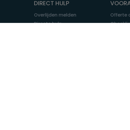
DIRECT HULP
VOORA
Overlijden melden
Offerte
Directe hulp
Checklis
Intakeformulier
Wat kost
Eerste 24 uur
Uitvaart 
Overlijden buitenland
Onze ui
Lokale uitvaart
OVER U
INFORMATIE & ADVIES
Wie is Ui
Infotheek
Contac
Vraag een expert
Redactie
Bedrijvengids
Redacti
Tarieven crematoria
Onze me
Nieuws & agenda