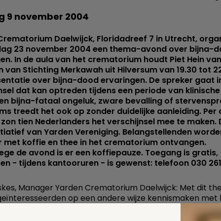
g 9 november 2004
rematorium Daelwijck, Floridadreef 7 in Utrecht, orga
dag 23 november 2004 een thema-avond over bijna-
en. In de aula van het crematorium houdt Piet Hein va
 van Stichting Merkawah uit Hilversum van 19.30 tot 2
entatie over bijna-dood ervaringen. De spreker gaat i
nsel dat kan optreden tijdens een periode van klinisch
een bijna-fataal ongeluk, zware bevalling of stervenspr
s treedt het ook op zonder duidelijke aanleiding. Per
 zon tien Nederlanders het verschijnsel mee te maken. 
nitiatief van Yarden Vereniging. Belangstellenden word
r met koffie en thee in het crematorium ontvangen.
ge de avond is er een koffiepauze. Toegang is gratis,
en - tijdens kantooruren - is gewenst: telefoon 030 26
kes, Manager Yarden Crematorium Daelwijck: Met dit t
eïnteresseerden op een andere wijze kennismaken met 
 dood. We vinden het belangrijk dat verschijnselen zoal
od ervaring bespreekbaar zijn. Tijdens de avond is er volo