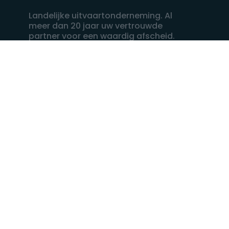
Landelijke uitvaartonderneming. Al
meer dan 20 jaar uw vertrouwde
partner voor een waardig afscheid.
088 - 848 82 27
24/7 bereikbaar, dag en nacht