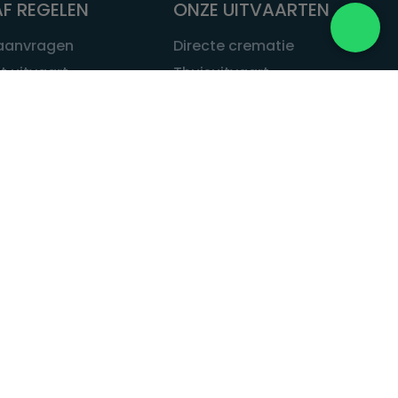
F REGELEN
ONZE UITVAARTEN
 aanvragen
Directe crematie
t uitvaart
Thuisuitvaart
 een uitvaart
Complete uitvaart
bij leven
Exclusieve uitvaart
tvaarten
Begrafenissen
Natuurbegrafenis
ITVAART.NL
Alle uitvaarten
tvaart.nl
t
 Uitvaart.nl
estatuut
rken