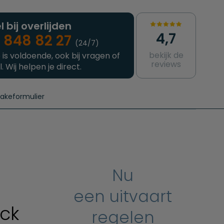
l bij overlijden
4,7
 848 82 27
(24/7)
bekijk de
 is voldoende, ook bij vragen of
reviews
l. Wij helpen je direct.
takeformulier
aanvragen
e crematie
Intakeformulier
Complete uitvaart
Contact
urzame uitvaart
Prijzen crematoria
Nu
een uitvaart
ck
regelen