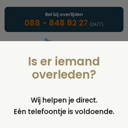
Bel bij overlijden
088 - 848 82 27
(24/7)
Is er iemand
Landelijke uitvaartonderneming
overleden?
Nieuws
Wij helpen je direct.
Eén telefoontje is voldoende.
U bent hier:
home
nieuws & agenda
nieuws
begrafenissen
gaan gewoon door tijdens de vorst