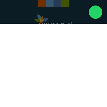
Landelijke uitvaartonderneming. Al meer dan 20
jaar uw vertrouwde partner voor een waardig
afscheid.
088 - 848 82 27
24/7 bereikbaar, dag en nacht
DIRECT HULP
Overlijden melden
Directe hulp