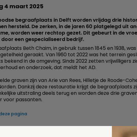
g 4 maart 2025
odse begraafplaats in Delft worden vrijdag drie histo
en hersteld. De zerken, in de jaren 60 platgelegd uit a
me, worden weer rechtop gezet. Dit gebeurt in de vro
door een gespecialiseerd bedrijf.
afplaats Beth Chaim, in gebruik tussen 1845 en 1938, was
vergetelheid geraakt. Van 1960 tot 2022 was het terrein ges
s bekend in de omgeving. Sinds 2022 zetten vrijwilligers zi
erhoud en onderzoek, dat meldt het AD.
elde graven zijn van Arie van Rees, Hilletje de Roode-Coh
orden. Dankzij deze restauratie krijgt de begraafplaats zi
kelijke uitstraling deels terug en worden deze drie grave
r voor passanten.
 deze pagina