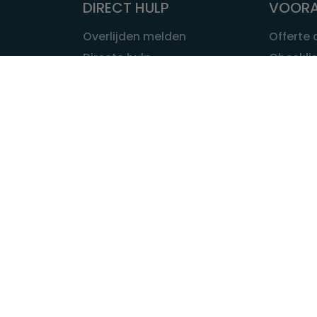
DIRECT HULP
VOORA
Overlijden melden
Offerte
Directe hulp
Checklis
Intakeformulier
Wat kost
Eerste 24 uur
Uitvaart 
Overlijden buitenland
Onze ui
Lokale uitvaart
OVER U
INFORMATIE & ADVIES
Wie is Ui
Infotheek
Contac
Vraag een expert
Redactie
Bedrijvengids
Redacti
Tarieven crematoria
Onze me
Nieuws & agenda