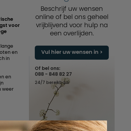
Beschrijf uw wensen
online of bel ons geheel
rische
vrijblijvend voor hulp na
ngst voor
ege
een overlijden.
 lange
Vul hier uw wensen in
loten en
ch in
Of bel ons:
088 - 848 82 27
en en
jn
24/7 bereikbaar
n weer