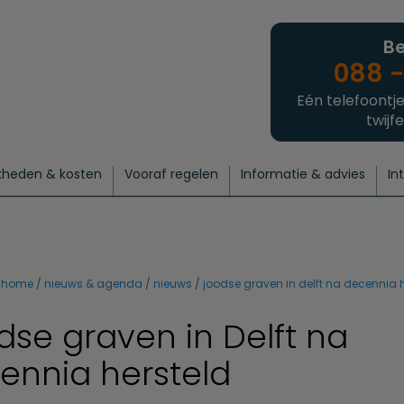
Be
088 -
Eén telefoontje
twijfe
kheden & kosten
Vooraf regelen
Informatie & advies
In
regelen
atie
 onze experts
hecklist uitvaart regelen
Waarom een uitvaart regelen?
Een laatste groet
Crematie regelen
Bedrijvengids
Intakeformulier
Thuisuitvaart crematie
Begrafenis regelen
Nieuws
Wensen vastleggen
Agenda
Offerte 
Intiem
Uitgebreid
Begrafenis Compleet
Natuurbegrafenis
Du
home
nieuws & agenda
nieuws
joodse graven in delft na decennia 
dse graven in Delft na
ennia hersteld