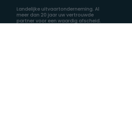
Landelijke uitvaartonderneming. Al
meer dan 20 jaar uw vertrouwde
partner voor een waardig afscheid.
088 - 848 82 27
24/7 bereikbaar, dag en nacht