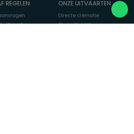
F REGELEN
ONZE UITVAARTEN
 aanvragen
Directe crematie
t uitvaart
Thuisuitvaart
 een uitvaart
Complete uitvaart
bij leven
Exclusieve uitvaart
tvaarten
Begrafenissen
Natuurbegrafenis
ITVAART.NL
Alle uitvaarten
tvaart.nl
t
 Uitvaart.nl
estatuut
rken