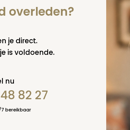
nd overleden?
n je direct.
je is voldoende.
l nu
848 82 27
4/7 bereikbaar