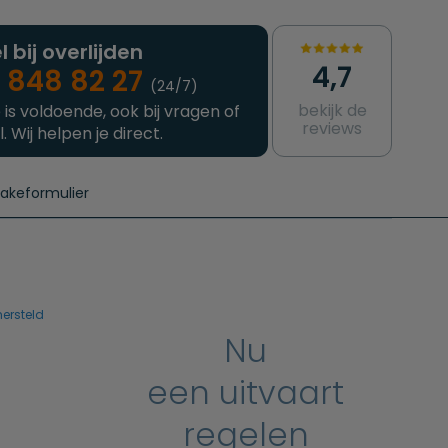
l bij overlijden
4,7
 848 82 27
(24/7)
bekijk de
 is voldoende, ook bij vragen of
reviews
l. Wij helpen je direct.
takeformulier
aanvragen
e crematie
Intakeformulier
Complete uitvaart
Contact
urzame uitvaart
Prijzen crematoria
hersteld
Nu
een uitvaart
regelen