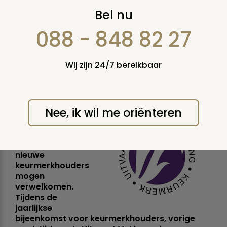
29 nieuwe
Bel nu
keurmerkhouders
088 - 848 82 27
voor Keurmerk
Wij zijn 24/7 bereikbaar
Uitvaartzorg
donderdag 6 oktober 2016
Nee, ik wil me oriënteren
Stichting Keurmerk
Uitvaartzorg heeft
afgelopen jaar 29
nieuwe
keurmerkhouders
mogen
verwelkomen.
Tijdens de
jaarlijkse
bijeenkomst voor keurmerkhouders, vorige