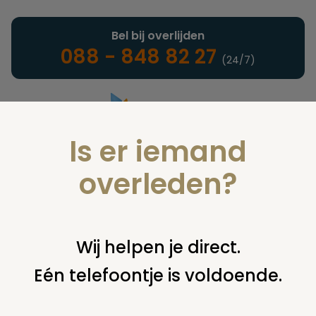
Bel bij overlijden
088 - 848 82 27
(24/7)
Is er iemand
Landelijke uitvaartonderneming
overleden?
Nieuws
Wij helpen je direct.
Eén telefoontje is voldoende.
U bent hier:
home
nieuws & agenda
nieuws
29 nieuwe
keurmerkhouders voor keurmerk uitvaartzorg