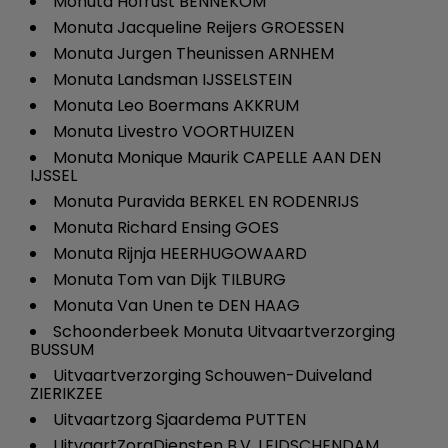
Monuta Hofrust BENNEKOM
Monuta Jacqueline Reijers GROESSEN
Monuta Jurgen Theunissen ARNHEM
Monuta Landsman IJSSELSTEIN
Monuta Leo Boermans AKKRUM
Monuta Livestro VOORTHUIZEN
Monuta Monique Maurik CAPELLE AAN DEN
IJSSEL
Monuta Puravida BERKEL EN RODENRIJS
Monuta Richard Ensing GOES
Monuta Rijnja HEERHUGOWAARD
Monuta Tom van Dijk TILBURG
Monuta Van Unen te DEN HAAG
Schoonderbeek Monuta Uitvaartverzorging
BUSSUM
Uitvaartverzorging Schouwen-Duiveland
ZIERIKZEE
Uitvaartzorg Sjaardema PUTTEN
UitvaartZorgDiensten B.V. LEIDSCHENDAM