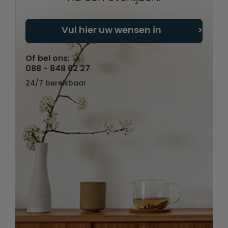
Vul hier uw wensen in
Of bel ons:
088 - 848 82 27
24/7 bereikbaar