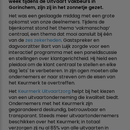
week tijdens de Uitvaart Vakbeurs in
Gorinchem, zijn zij in het zonnetje gezet.
Het was een geslaagde middag met een grote
opkomst van onze deelnemers. Tijdens de
bijenkomst stond het thema ‘vakmanschap’
centraal, een thema dat mooi aansluit bij één
van de
zes zekerheden
. Gastspreker en
dagvoorzitter Bart van Luijk zorgde voor een
interactief programma met een paneldiscussie
en stellingen over klantgerichtheid. Hij hield een
pleidooi om de klant centraal te stellen en elke
dag 'iets' te verbeteren. In zijn ogen moeten alle
ondernemers er naar streven om de eisen van
het Keurmerk te overtreffen.
Het
Keurmerk Uitvaartzorg
helpt bij het kiezen
van een uitvaartonderneming die kwaliteit biedt.
Ondernemers met het Keurmerk zijn
gegarandeerd deskundig, betrouwbaar en
transparant. Steeds meer uitvaartondernemers
beschikken over het Keurmerk; in totaal
verzorgen zij nu al 85% van alle uitvaarten in