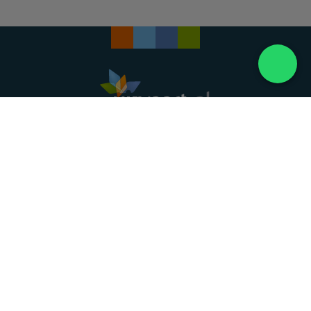
Landelijke uitvaartonderneming. Al meer dan 20
jaar uw vertrouwde partner voor een waardig
afscheid.
088 - 848 82 27
24/7 bereikbaar, dag en nacht
DIRECT HULP