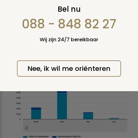
10 duizend
Bel nu
coronadoden tijdens
088 - 848 82 27
eerste golf van de
Wij zijn 24/7 bereikbaar
pandemie
donderdag 1 oktober 2020
Nee, ik wil me oriënteren