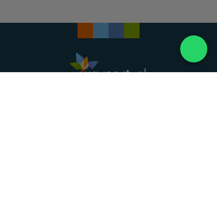
Landelijke uitvaartonderneming. Al meer dan 20
jaar uw vertrouwde partner voor een waardig
afscheid.
088 - 848 82 27
24/7 bereikbaar, dag en nacht
DIRECT HULP