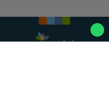
Landelijke uitvaartonderneming. Al meer dan 20
jaar uw vertrouwde partner voor een waardig
afscheid.
088 - 848 82 27
24/7 bereikbaar, dag en nacht
DIRECT HULP