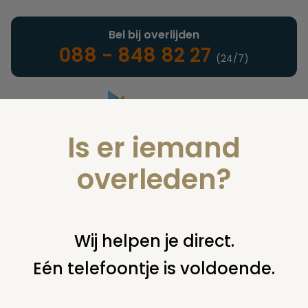
Bel bij overlijden
088 - 848 82 27
(24/7)
Is er iemand
Landelijke uitvaartonderneming
overleden?
Nieuws
Wij helpen je direct.
Eén telefoontje is voldoende.
U bent hier:
home
nieuws & agenda
nieuws
zoetermeer
ruimt kindergraven