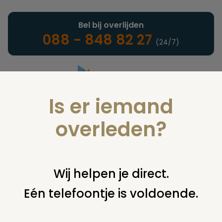
Bel bij overlijden
088 - 848 82 27
(24/7)
Is er iemand
Landelijke uitvaartonderneming
overleden?
Nieuws
Wij helpen je direct.
Eén telefoontje is voldoende.
U bent hier:
home
nieuws & agenda
nieuws
zoektocht
naar vandaal kleutergraf