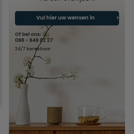
Vul hier uw wensen in
Of bel ons:
088 - 848 82 27
24/7 bereikbaar