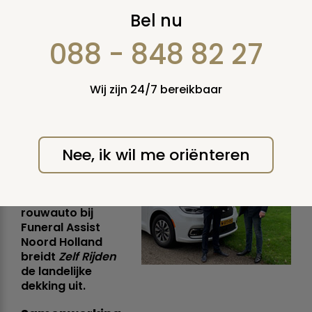
Zelf Rijden breidt
Bel nu
landelijk netwerk uit
088 - 848 82 27
met Funeral Assist
Wij zijn 24/7 bereikbaar
Noord Holland.
vrijdag 26 november 2021
Nee, ik wil me oriënteren
Met de komst van
de nieuwe Chrysler
Pacifica Hybride
rouwauto bij
Funeral Assist
Noord Holland
breidt
Zelf Rijden
de landelijke
dekking uit.