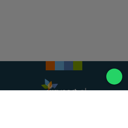
Landelijke uitvaartonderneming. Al meer dan 20
jaar uw vertrouwde partner voor een waardig
afscheid.