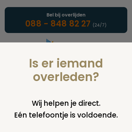
Bel bij overlijden
088 - 848 82 27
(24/7)
Is er iemand
Landelijke uitvaartonderneming
overleden?
Nieuws
Wij helpen je direct.
Eén telefoontje is voldoende.
U bent hier:
home
nieuws & agenda
nieuws
zeldzaam
grafveld ontdekt in enter