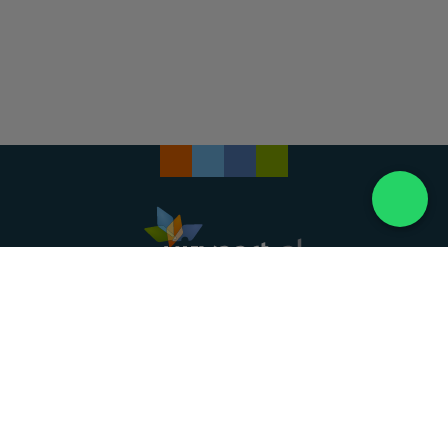
Landelijke uitvaartonderneming. Al meer dan 20
jaar uw vertrouwde partner voor een waardig
afscheid.
088 - 848 82 27
24/7 bereikbaar, dag en nacht