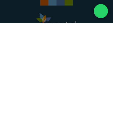
Landelijke uitvaartonderneming. Al meer dan 20
jaar uw vertrouwde partner voor een waardig
afscheid.
088 - 848 82 27
24/7 bereikbaar, dag en nacht
DIRECT HULP
Overlijden melden
Directe hulp