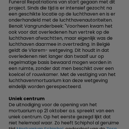
Funeral Repatriations van start gegaan met dit
project. Sinds die tijd is er intensief gezocht na
een geschikte locatie op de luchthaven en is er
onderhandeld met de luchthavenautoriteiten.
Benoit Vangrunderbeek: "Voorheen kwam het
ook voor dat overledenen hun vertrek op de
luchthaven afwachtten, maar eigenlijk was de
luchthaven daarmee in overtreding. In België
geldt de Vlarem- wetgeving. Dit houdt in dat
overledenen niet langer dan twaalf uur op
regelmatige basis bewaard mogen worden in
een ruimte, zonder dat men beschikt over een
koelcel of rouwkamer. Met de vestiging van het
luchthavenmortuarium kan deze wetgeving
eindelijk worden gerespecteerd.
Uniek centrum
De uitnodiging voor de opening van het
mortuarium op 21 oktober a.s. spreekt van een
uniek centrum. Op het eerste gezegd lijkt dat
niet helemaal waar. Zo heeft Schiphol al geruime
tijd
Mortuarium Schiphol
, onderdeel van de
Zorg