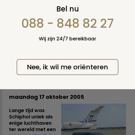
Zaventem (België)
Bel nu
tweede luchthaven
088 - 848 82 27
ter wereld met
Wij zijn 24/7 bereikbaar
volledig
luchthavenmortuarium
Nee, ik wil me oriënteren
DELA na ZDG tweede partij met
mortuarium op luchthaven
maandag 17 oktober 2005
Lange tijd was
Schiphol uniek als
enige luchthaven
ter wereld met een