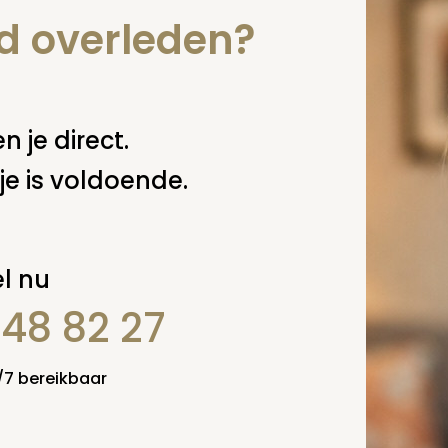
aart-utrecht.nl
.
nd overleden?
 deze pagina
n je direct.
je is voldoende.
l nu
848 82 27
4/7 bereikbaar