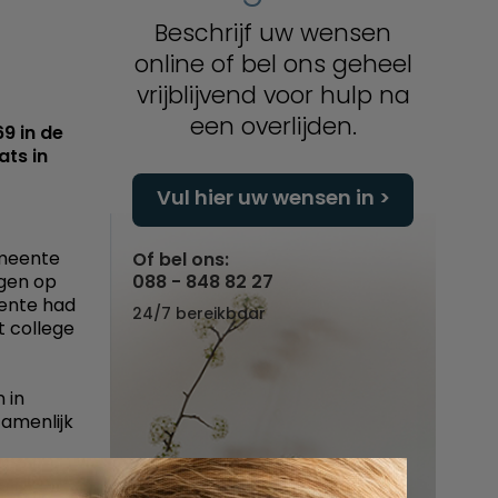
Beschrijf uw wensen
online of bel ons geheel
vrijblijvend voor hulp na
een overlijden.
69 in de
ats in
Vul hier uw wensen in
emeente
Of bel ons:
ggen op
088 - 848 82 27
eente had
24/7 bereikbaar
t college
 in
amenlijk
t op