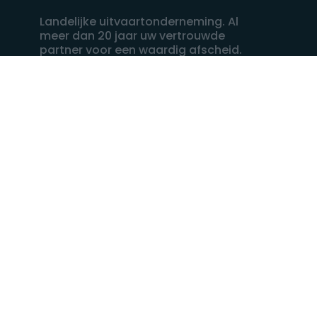
Landelijke uitvaartonderneming. Al
meer dan 20 jaar uw vertrouwde
partner voor een waardig afscheid.
088 - 848 82 27
24/7 bereikbaar, dag en nacht