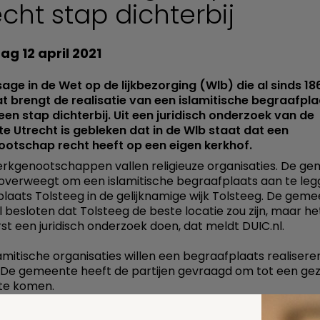
echt stap dichterbij
g 12 april 2021
age in de Wet op de lijkbezorging (Wlb) die al sinds 18
t brengt de realisatie van een islamitische begraafpla
een stap dichterbij. Uit een juridisch onderzoek van de
 Utrecht is gebleken dat in de Wlb staat dat een
otschap recht heeft op een eigen kerkhof.
rkgenootschappen vallen religieuze organisaties. De g
overweegt om een islamitische begraafplaats aan te le
laats Tolsteeg in de gelijknamige wijk Tolsteeg. De gem
l besloten dat Tolsteeg de beste locatie zou zijn, maar he
rst een juridisch onderzoek doen, dat meldt DUIC.nl.
amitische organisaties willen een begraafplaats realiseren
 De gemeente heeft de partijen gevraagd om tot een gez
f te komen.
r uitgebreide informatie over het thema
uitvaart in utrech