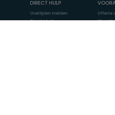
DIRECT HULP
VOORA
Overlijden melden
Offerte
Directe hulp
Checklis
Intakeformulier
Wat kost
Eerste 24 uur
Uitvaart 
Overlijden buitenland
Onze ui
Lokale uitvaart
OVER U
INFORMATIE & ADVIES
Wie is Ui
Infotheek
Contac
Vraag een expert
Redactie
Bedrijvengids
Redacti
Tarieven crematoria
Onze me
Nieuws & agenda