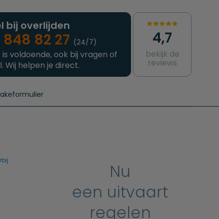
l bij overlijden
4,7
 848 82 27
(24/7)
bekijk de
 is voldoende, ook bij vragen of
reviews
l. Wij helpen je direct.
takeformulier
aanvragen
e crematie
Intakeformulier
Complete uitvaart
Contact
urzame uitvaart
Prijzen crematoria
bij
Nu
een uitvaart
regelen