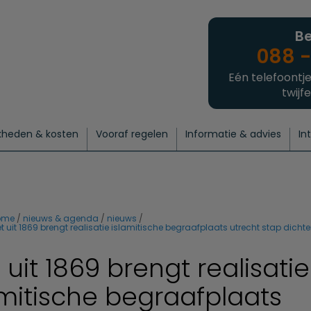
Be
088 -
Eén telefoontje
twijfe
kheden & kosten
Vooraf regelen
Informatie & advies
In
regelen
atie
 onze experts
hecklist uitvaart regelen
Waarom een uitvaart regelen?
Een laatste groet
Crematie regelen
Bedrijvengids
Intakeformulier
Thuisuitvaart crematie
Begrafenis regelen
Nieuws
Wensen vastleggen
Agenda
Offerte 
Intiem
Uitgebreid
Begrafenis Compleet
Natuurbegrafenis
Du
ome
nieuws & agenda
nieuws
t uit 1869 brengt realisatie islamitische begraafplaats utrecht stap dichter
uit 1869 brengt realisatie
amitische begraafplaats