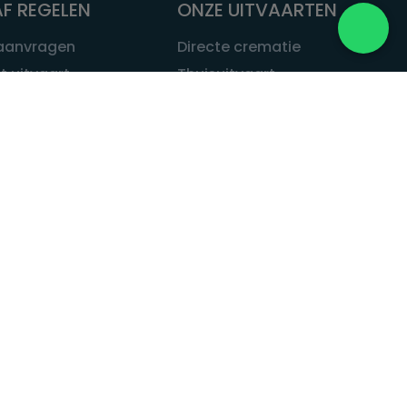
F REGELEN
ONZE UITVAARTEN
 aanvragen
Directe crematie
t uitvaart
Thuisuitvaart
 een uitvaart
Complete uitvaart
bij leven
Exclusieve uitvaart
tvaarten
Begrafenissen
Natuurbegrafenis
ITVAART.NL
Alle uitvaarten
tvaart.nl
t
 Uitvaart.nl
estatuut
rken