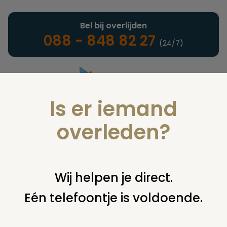
Bel bij overlijden
088 - 848 82 27
(24/7)
Is er iemand
Landelijke uitvaartonderneming
overleden?
Nieuws
Wij helpen je direct.
Eén telefoontje is voldoende.
U bent hier:
home
nieuws & agenda
nieuws
waterpeil
begraafplaats bemmel te hoog