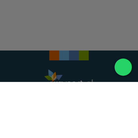
Landelijke uitvaartonderneming. Al meer dan 20
jaar uw vertrouwde partner voor een waardig
afscheid.
088 - 848 82 27
24/7 bereikbaar, dag en nacht