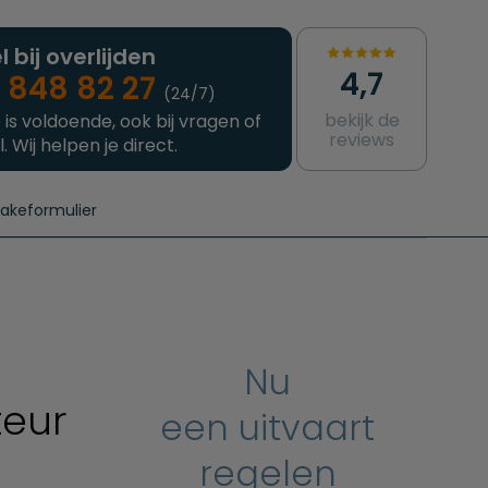
l bij overlijden
4,7
 848 82 27
(24/7)
bekijk de
 is voldoende, ook bij vragen of
reviews
l. Wij helpen je direct.
takeformulier
aanvragen
e crematie
Intakeformulier
Complete uitvaart
Contact
urzame uitvaart
Prijzen crematoria
Nu
teur
een uitvaart
regelen