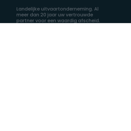
Landelijke uitvaartonderneming. Al
meer dan 20 jaar uw vertrouwde
partner voor een waardig afscheid.
088 - 848 82 27
24/7 bereikbaar, dag en nacht