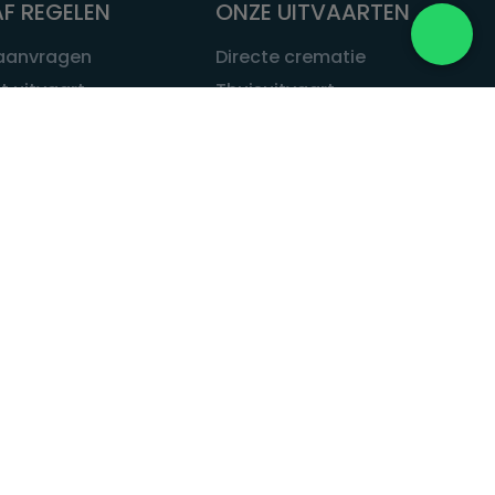
F REGELEN
ONZE UITVAARTEN
 aanvragen
Directe crematie
t uitvaart
Thuisuitvaart
 een uitvaart
Complete uitvaart
bij leven
Exclusieve uitvaart
tvaarten
Begrafenissen
Natuurbegrafenis
ITVAART.NL
Alle uitvaarten
tvaart.nl
t
 Uitvaart.nl
estatuut
rken