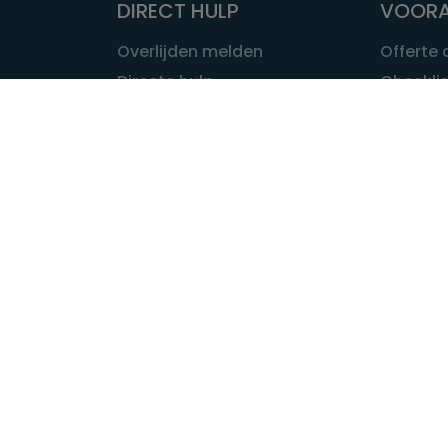
DIRECT HULP
VOORA
Overlijden melden
Offerte
Directe hulp
Checklis
Intakeformulier
Wat kost
Eerste 24 uur
Uitvaart 
Overlijden buitenland
Onze ui
Lokale uitvaart
OVER U
INFORMATIE & ADVIES
Wie is Ui
Infotheek
Contac
Vraag een expert
Redactie
Bedrijvengids
Redacti
Tarieven crematoria
Onze me
Nieuws & agenda