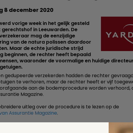
g 8 december 2020
erd vorige week in het gelijk gesteld
t gerechtshof in Leeuwarden. De
tverzekeraar mag de eenzijdige
ring van de natura polissen daardoor
en. Maar de echte juridische strijd
g beginnen, de rechter heeft bepaald
 mensen, waaronder de voormalige en huidige directeur
getuigen.
en gedupeerde verzekerden hadden de rechter gevraag
tuigen te verhoren, maar de rechter heeft er vijf toegew
voorafgaande aan de bodemprocedure worden verhoord, 
surantie Magazine.
ebreidere uitleg over de procedure is te lezen op de
van Assurantie Magazine
.
 deze pagina