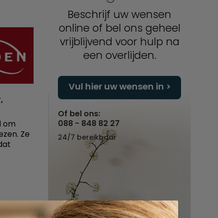
Beschrijf uw wensen
online of bel ons geheel
vrijblijvend voor hulp na
een overlijden.
Vul hier uw wensen in
,
Of bel ons:
088 - 848 82 27
d om
ezen. Ze
24/7 bereikbaar
dat