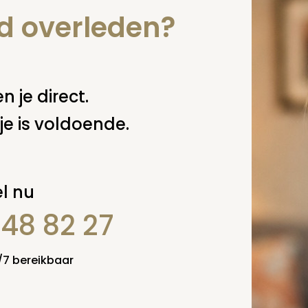
nd overleden?
n je direct.
je is voldoende.
l nu
848 82 27
4/7 bereikbaar