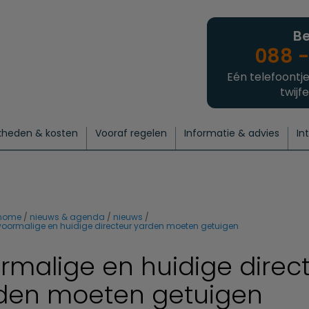
Be
088 -
Eén telefoontje
twijfe
kheden & kosten
Vooraf regelen
Informatie & advies
In
regelen
atie
 onze experts
hecklist uitvaart regelen
Waarom een uitvaart regelen?
Een laatste groet
Crematie regelen
Bedrijvengids
Intakeformulier
Thuisuitvaart crematie
Begrafenis regelen
Nieuws
Wensen vastleggen
Agenda
Offerte 
Intiem
Uitgebreid
Begrafenis Compleet
Natuurbegrafenis
Du
home
nieuws & agenda
nieuws
voormalige en huidige directeur yarden moeten getuigen
rmalige en huidige direc
den moeten getuigen