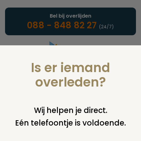
Bel bij overlijden
088 - 848 82 27
(24/7)
Is er iemand
Landelijke uitvaartonderneming
overleden?
Nieuws
Wij helpen je direct.
Eén telefoontje is voldoende.
U bent hier:
home
nieuws & agenda
nieuws
video: uitvaart
fabiola in amsterdam