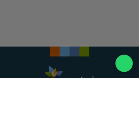
Landelijke uitvaartonderneming. Al meer dan 20
jaar uw vertrouwde partner voor een waardig
afscheid.
088 - 848 82 27
24/7 bereikbaar, dag en nacht