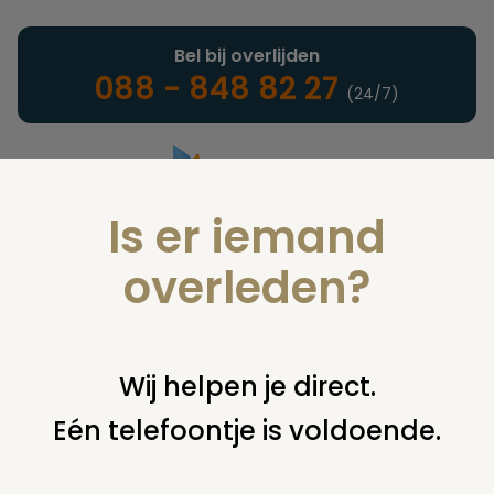
Bel bij overlijden
088 - 848 82 27
(24/7)
Is er iemand
Landelijke uitvaartonderneming
overleden?
Nieuws
Wij helpen je direct.
Eén telefoontje is voldoende.
U bent hier:
home
nieuws & agenda
nieuws
video:
restwarmte crematieovens gebruikt voor (stads)verwarming