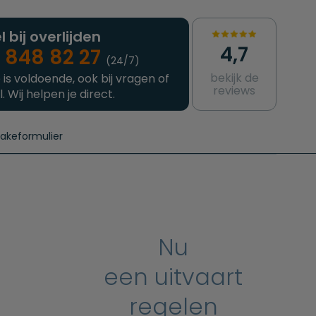
l bij overlijden
4,7
 848 82 27
(24/7)
bekijk de
 is voldoende, ook bij vragen of
reviews
l. Wij helpen je direct.
takeformulier
aanvragen
e crematie
Intakeformulier
Complete uitvaart
Contact
urzame uitvaart
Prijzen crematoria
Nu
een uitvaart
regelen