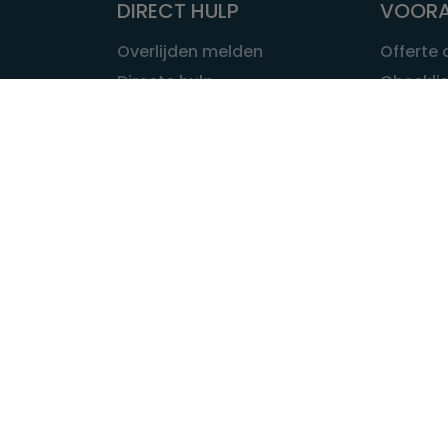
DIRECT HULP
VOORA
Overlijden melden
Offerte
Directe hulp
Checklis
Intakeformulier
Wat kost
Eerste 24 uur
Uitvaart 
Overlijden buitenland
Onze ui
Lokale uitvaart
OVER U
INFORMATIE & ADVIES
Wie is Ui
Infotheek
Contac
Vraag een expert
Redactie
Bedrijvengids
Redacti
Tarieven crematoria
Onze me
Nieuws & agenda