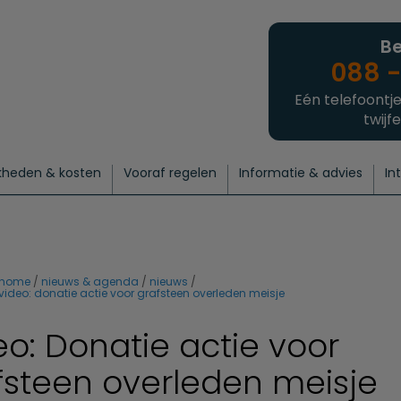
Be
088 -
Eén telefoontje
twijfe
kheden & kosten
Vooraf regelen
Informatie & advies
In
regelen
atie
 onze experts
hecklist uitvaart regelen
Waarom een uitvaart regelen?
Een laatste groet
Crematie regelen
Bedrijvengids
Intakeformulier
Thuisuitvaart crematie
Begrafenis regelen
Nieuws
Wensen vastleggen
Agenda
Offerte 
Intiem
Uitgebreid
Begrafenis Compleet
Natuurbegrafenis
Du
home
nieuws & agenda
nieuws
video: donatie actie voor grafsteen overleden meisje
eo: Donatie actie voor
fsteen overleden meisje