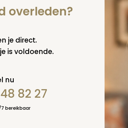
 deze pagina
nd overleden?
n je direct.
je is voldoende.
l nu
848 82 27
4/7 bereikbaar