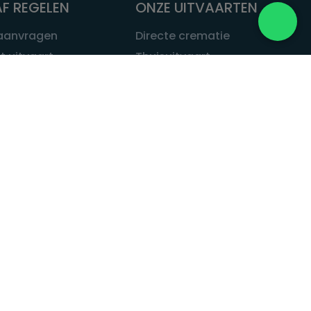
F REGELEN
ONZE UITVAARTEN
 aanvragen
Directe crematie
t uitvaart
Thuisuitvaart
 een uitvaart
Complete uitvaart
bij leven
Exclusieve uitvaart
tvaarten
Begrafenissen
Natuurbegrafenis
ITVAART.NL
Alle uitvaarten
tvaart.nl
t
 Uitvaart.nl
estatuut
rken