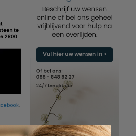
Beschrijf uw wensen
online of bel ons geheel
it
vrijblijvend voor hulp na
steen te
een overlijden.
de 2800
Vul hier uw wensen in
Of bel ons:
088 - 848 82 27
24/7 bereikbaar
acebook
.