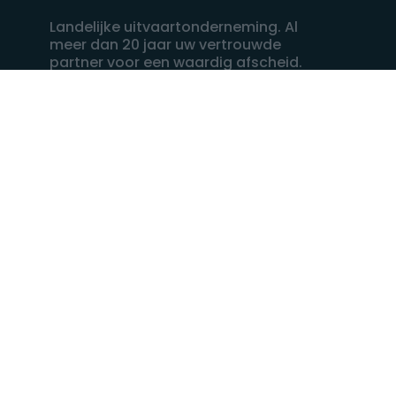
Landelijke uitvaartonderneming. Al
meer dan 20 jaar uw vertrouwde
partner voor een waardig afscheid.
088 - 848 82 27
24/7 bereikbaar, dag en nacht