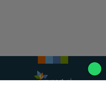
Landelijke uitvaartonderneming. Al meer dan 20
jaar uw vertrouwde partner voor een waardig
afscheid.