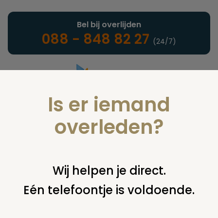
Bel bij overlijden
088 - 848 82 27
(24/7)
Is er iemand
Landelijke uitvaartonderneming
overleden?
Nieuws
Wij helpen je direct.
Eén telefoontje is voldoende.
U bent hier:
home
nieuws & agenda
nieuws
verzamelgraf
zuidland krijgt opknapbeurt