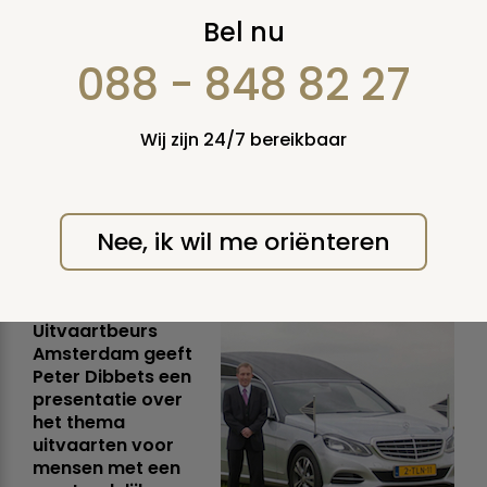
Verstandelijk
Bel nu
beperkte Peter
088 - 848 82 27
Dibbets geeft
Wij zijn 24/7 bereikbaar
presentatie over
uitvaarten
Nee, ik wil me oriënteren
vrijdag 14 april 2017
Tijdens
Uitvaartbeurs
Amsterdam geeft
Peter Dibbets een
presentatie over
het thema
uitvaarten voor
mensen met een