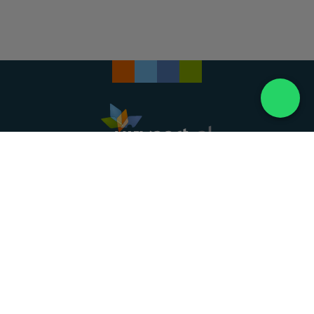
Landelijke uitvaartonderneming. Al meer dan 20
jaar uw vertrouwde partner voor een waardig
afscheid.
088 - 848 82 27
24/7 bereikbaar, dag en nacht