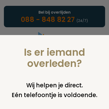
Bel bij overlijden
088 - 848 82 27
(24/7)
Is er iemand
Landelijke uitvaartonderneming
overleden?
Nieuws
Wij helpen je direct.
Eén telefoontje is voldoende.
U bent hier:
home
nieuws & agenda
nieuws
verstandelijk
beperkte peter dibbets geeft presentatie over uitvaarten