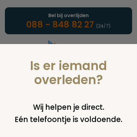
Bel bij overlijden
088 - 848 82 27
(24/7)
Is er iemand
Landelijke uitvaartonderneming
overleden?
Nieuws
Wij helpen je direct.
Eén telefoontje is voldoende.
U bent hier:
home
nieuws & agenda
nieuws
vernielingen
op begraafplaats aalten