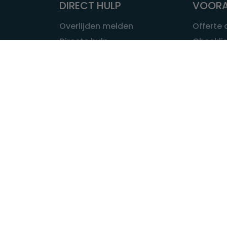
DIRECT HULP
VOORA
Overlijden melden
Offerte
Directe hulp
Checklis
Intakeformulier
Wat kost
Eerste 24 uur
Uitvaart 
Overlijden buitenland
Onze ui
Lokale uitvaart
OVER U
INFORMATIE & ADVIES
Wie is Ui
Infotheek
Contac
Vraag een expert
Redactie
Bedrijvengids
Redacti
Tarieven crematoria
Onze me
Nieuws & agenda