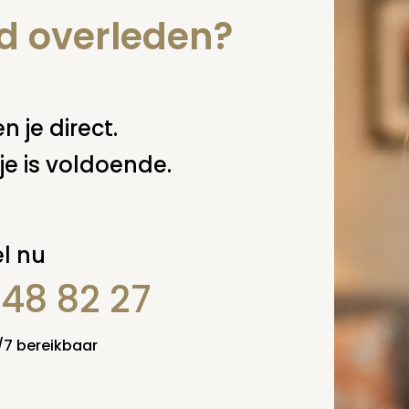
nd overleden?
n je direct.
je is voldoende.
l nu
848 82 27
4/7 bereikbaar