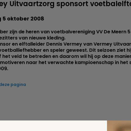
y Uitvaartzorg sponsort voetbalelft
 5 oktober 2008
ber zijn de heren van voetbalvereniging VV De Meern 5
ezitters van nieuwe kleding.
nsor en elftalleider Dennis Vermey van Vermey Uitvaar
l voetballiefhebber en speler geweest. Dit seizoen ziet h
f het veld te betreden en daarom wil hij op deze manier
 motiveren naar het verwachte kampioenschap in het 
09.
 deze pagina