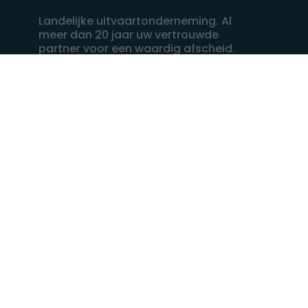
Landelijke uitvaartonderneming. Al
meer dan 20 jaar uw vertrouwde
partner voor een waardig afscheid.
088 - 848 82 27
24/7 bereikbaar, dag en nacht