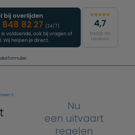
l bij overlijden
4,7
 848 82 27
(24/7)
bekijk de
 is voldoende, ook bij vragen of
reviews
l. Wij helpen je direct.
takeformulier
aanvragen
e crematie
Intakeformulier
Complete uitvaart
Contact
urzame uitvaart
Prijzen crematoria
 meern 5
Nu
t
een uitvaart
regelen