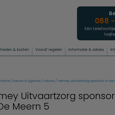
Be
088 -
Eén telefoontje
twijfe
kheden & kosten
Vooraf regelen
Informatie & advies
In
regelen
atie
 onze experts
hecklist uitvaart regelen
Waarom een uitvaart regelen?
Een laatste groet
Crematie regelen
Bedrijvengids
Intakeformulier
Thuisuitvaart crematie
Begrafenis regelen
Nieuws
Wensen vastleggen
Agenda
Offerte 
Intiem
Uitgebreid
Begrafenis Compleet
Natuurbegrafenis
Du
home
nieuws & agenda
nieuws
vermey uitvaartzorg sponsort vv de
mey Uitvaartzorg sponsor
De Meern 5