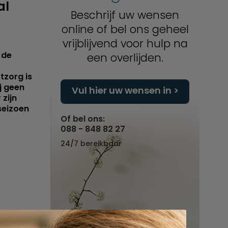
al
Beschrijf uw wensen
online of bel ons geheel
vrijblijvend voor hulp na
 de
een overlijden.
tzorg is
ij geen
Vul hier uw wensen in
 zijn
seizoen
Of bel ons:
088 - 848 82 27
24/7 bereikbaar