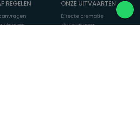
F REGELEN
ONZE UITVAARTEN
 aanvragen
Directe crematie
t uitvaart
Thuisuitvaart
 een uitvaart
Complete uitvaart
bij leven
Exclusieve uitvaart
tvaarten
Begrafenissen
Natuurbegrafenis
ITVAART.NL
Alle uitvaarten
tvaart.nl
t
 Uitvaart.nl
estatuut
rken