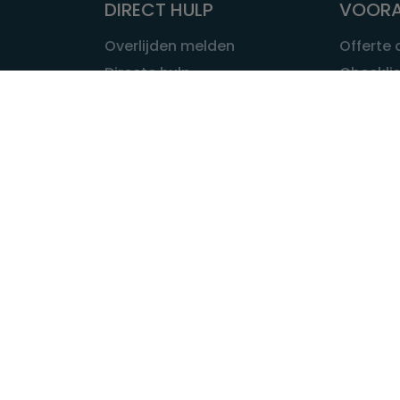
DIRECT HULP
VOORA
Overlijden melden
Offerte
Directe hulp
Checklis
Intakeformulier
Wat kost
Eerste 24 uur
Uitvaart 
Overlijden buitenland
Onze ui
Lokale uitvaart
OVER U
INFORMATIE & ADVIES
Wie is Ui
Infotheek
Contac
Vraag een expert
Redactie
Bedrijvengids
Redacti
Tarieven crematoria
Onze me
Nieuws & agenda