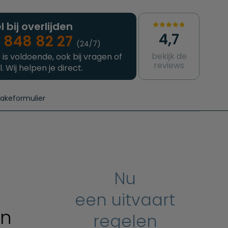
l bij overlijden
4,7
 848 82 27
(24/7)
bekijk de
 is voldoende, ook bij vragen of
reviews
l. Wij helpen je direct.
takeformulier
aanvragen
e crematie
Intakeformulier
Complete uitvaart
Contact
urzame uitvaart
Prijzen crematoria
Nu
een uitvaart
en
regelen