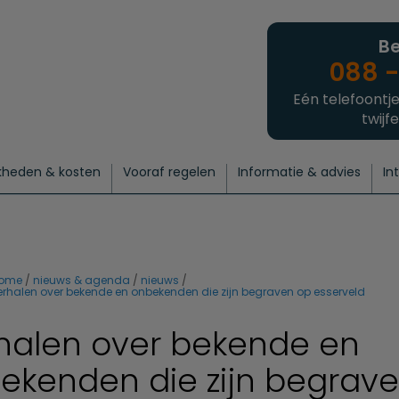
Be
088 -
Eén telefoontje
twijfe
kheden & kosten
Vooraf regelen
Informatie & advies
In
regelen
atie
 onze experts
hecklist uitvaart regelen
Waarom een uitvaart regelen?
Een laatste groet
Crematie regelen
Bedrijvengids
Intakeformulier
Thuisuitvaart crematie
Begrafenis regelen
Nieuws
Wensen vastleggen
Agenda
Offerte 
Intiem
Uitgebreid
Begrafenis Compleet
Natuurbegrafenis
Du
ome
nieuws & agenda
nieuws
erhalen over bekende en onbekenden die zijn begraven op esserveld
halen over bekende en
ekenden die zijn begrav