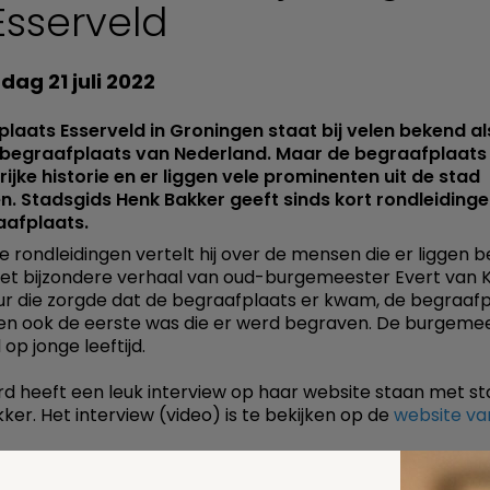
Esserveld
ag 21 juli 2022
laats Esserveld in Groningen staat bij velen bekend al
 begraafplaats van Nederland. Maar de begraafplaats
rijke historie en er liggen vele prominenten uit de stad
. Stadsgids Henk Bakker geeft sinds kort rondleiding
aafplaats.
de rondleidingen vertelt hij over de mensen die er liggen 
 het bijzondere verhaal van oud-burgemeester Evert van 
r die zorgde dat de begraafplaats er kwam, de begraafp
n ook de eerste was die er werd begraven. De burgeme
op jonge leeftijd.
d heeft een leuk interview op haar website staan met st
ker. Het interview (video) is te bekijken op de
website va
r uitgebreide informatie over het thema
uitvaart in groni