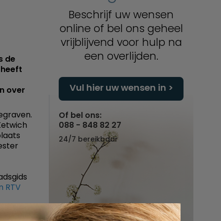
Beschrijf uw wensen
online of bel ons geheel
vrijblijvend voor hulp na
een overlijden.
s de
 heeft
Vul hier uw wensen in
en over
begraven.
Of bel ons:
Ketwich
088 - 848 82 27
laats
24/7 bereikbaar
ester
adsgids
n RTV
ngen op