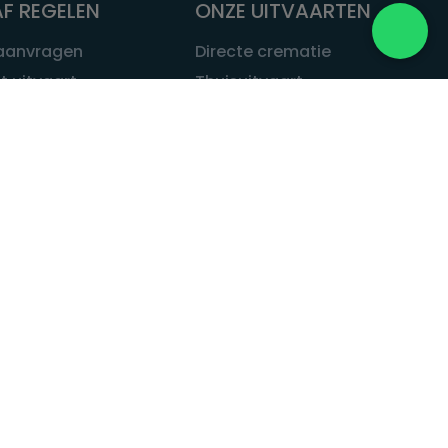
F REGELEN
ONZE UITVAARTEN
 aanvragen
Directe crematie
t uitvaart
Thuisuitvaart
 een uitvaart
Complete uitvaart
bij leven
Exclusieve uitvaart
tvaarten
Begrafenissen
Natuurbegrafenis
ITVAART.NL
Alle uitvaarten
tvaart.nl
t
 Uitvaart.nl
estatuut
rken