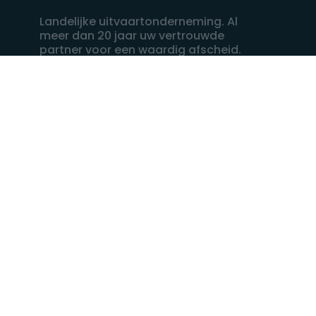
Landelijke uitvaartonderneming. Al
meer dan 20 jaar uw vertrouwde
partner voor een waardig afscheid.
088 - 848 82 27
24/7 bereikbaar, dag en nacht