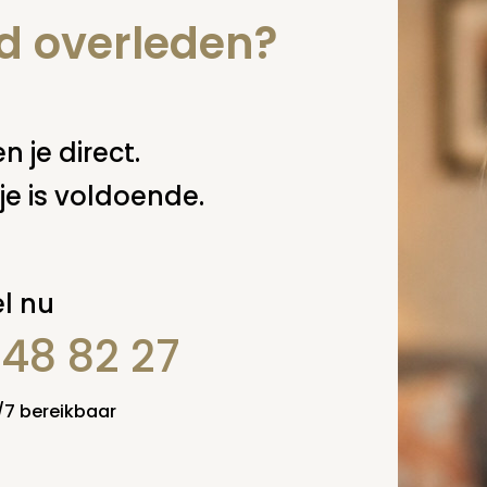
ingenuitvaart.nl
.
nd overleden?
 deze pagina
n je direct.
je is voldoende.
l nu
848 82 27
4/7 bereikbaar