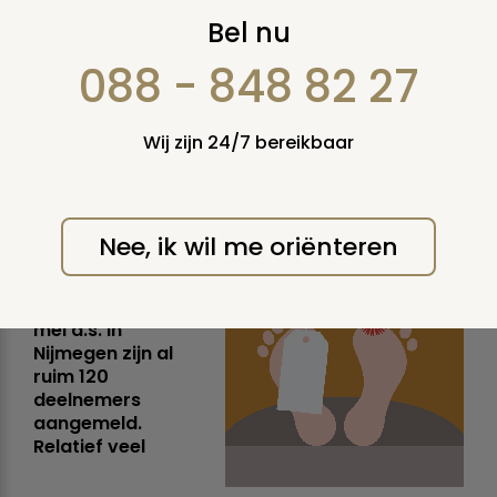
Veel belangstelling
Bel nu
voor expert meeting
088 - 848 82 27
over de omgang met
Wij zijn 24/7 bereikbaar
menselijke resten
vrijdag 15 mei 2015
Nee, ik wil me oriënteren
Voor de
bijeenkomst op 20
mei a.s. in
Nijmegen zijn al
ruim 120
deelnemers
aangemeld.
Relatief veel