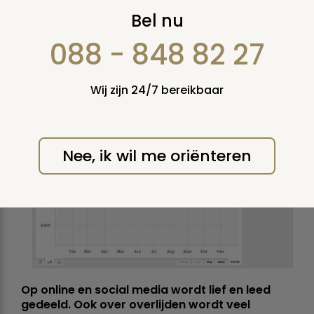
Uitvaarten online
Bel nu
meer besproken in
088 - 848 82 27
begin van het jaar
Wij zijn 24/7 bereikbaar
woensdag 6 april 2016
Nee, ik wil me oriënteren
Op online en social media wordt lief en leed
gedeeld. Ook over overlijden wordt veel