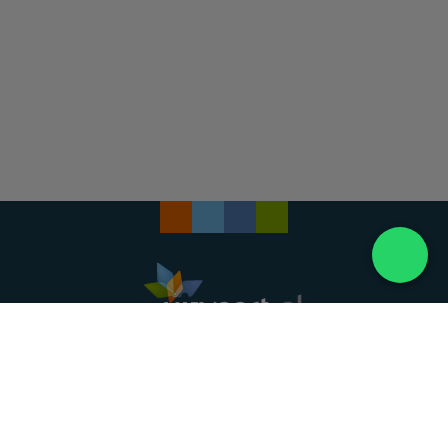
Landelijke uitvaartonderneming. Al meer dan 20
jaar uw vertrouwde partner voor een waardig
afscheid.