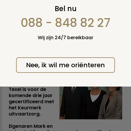
Uitvaartcentrum
Bel nu
Texel verwerft
088 - 848 82 27
Keurmerk
Wij zijn 24/7 bereikbaar
uitvaartzorg
dinsdag 16 juni 2009
Nee, ik wil me oriënteren
Den Burg, 15 juni
2009 -
Uitvaartcentrum
Texel is voor de
komende drie jaar
gecertificeerd met
het Keurmerk
uitvaartzorg.
Eigenaren Mark en