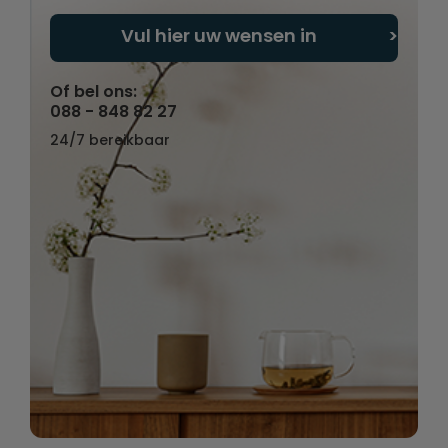
Vul hier uw wensen in
Of bel ons:
088 - 848 82 27
24/7 bereikbaar