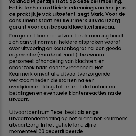
Yolanda Pijper zijn trots op deze certificering.
Het is toch een officiële erkenning van hoe je in
de praktijk je vak uitoefent, zegt Mark. Voor de
consument staat het Keurmerk uitvaartzorg
garant voor een bepaald kwaliteitsniveau.
Een gecertificeerde uitvaartonderneming houdt
zich aan vijf normen: heldere afspraken vooraf
over uitvoering en kostenbegroting; een goede
organisatie (van de uitvaart); bekwaam
personeel; afhandeling van klachten; en
onderzoek naar klanttevredenheid. Het
Keurmerk omvat alle uitvaartverzorgende
werkzaamheden die starten na een
overlijdensmelding, tot en met de factuur en
betalingen en eventuele klantenreacties na de
uitvaart.
Uitvaartcentrum Texel bezit als enige
uitvaartonderneming op het eiland het Keurmerk
uitvaartzorg. In het gehele land zijn er
momenteel 83 gecertificeerde