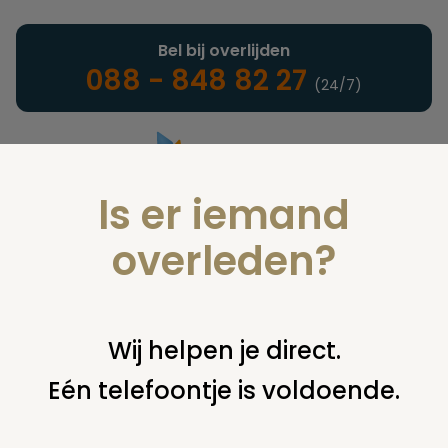
Bel bij overlijden
088 - 848 82 27
(24/7)
Is er iemand
Landelijke uitvaartonderneming
overleden?
Nieuws
Wij helpen je direct.
Eén telefoontje is voldoende.
U bent hier:
home
nieuws & agenda
nieuws
uitvaartcentrum texel verwerft keurmerk uitvaartzorg