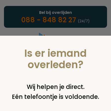
Bel bij overlijden
088 - 848 82 27
(24/7)
Is er iemand
Landelijke uitvaartonderneming
overleden?
Nieuws
Wij helpen je direct.
Eén telefoontje is voldoende.
U bent hier:
home
nieuws & agenda
nieuws
uitvaart
expositie / informatiedag "liefdevol afscheid nemen"