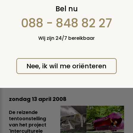
Uitnodiging 19 04
Bel nu
2008, Haarlem:
088 - 848 82 27
Primeur van de
Wij zijn 24/7 bereikbaar
reizende
tentoonstelling De
Nee, ik wil me oriënteren
Toekomst van de
Dood
zondag 13 april 2008
De reizende
tentoonstelling
van het project
'Interculturele