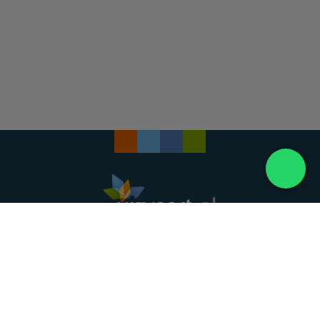
Landelijke uitvaartonderneming. Al meer dan 20
jaar uw vertrouwde partner voor een waardig
afscheid.
088 - 848 82 27