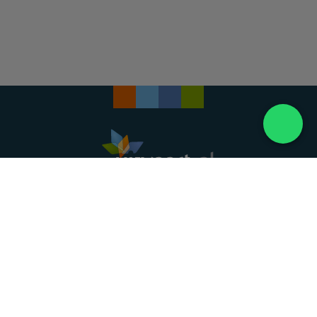
Landelijke uitvaartonderneming. Al meer dan 20
jaar uw vertrouwde partner voor een waardig
afscheid.
088 - 848 82 27
24/7 bereikbaar, dag en nacht