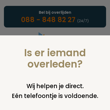
Bel bij overlijden
088 - 848 82 27
(24/7)
Is er iemand
Landelijke uitvaartonderneming
overleden?
Nieuws
Wij helpen je direct.
Eén telefoontje is voldoende.
U bent hier:
home
nieuws & agenda
nieuws
twee mogelijke
locaties voor islamitische en hindoeïstische uitvaarten