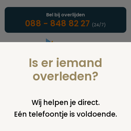
Bel bij overlijden
088 - 848 82 27
(24/7)
Is er iemand
Landelijke uitvaartonderneming
overleden?
Nieuws
Wij helpen je direct.
Eén telefoontje is voldoende.
U bent hier:
home
nieuws & agenda
nieuws
toename stille
crematies