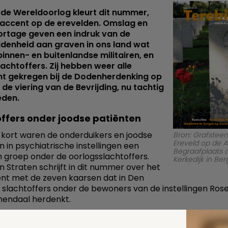
de Wereldoorlog kleurt dit nummer,
 accent op de erevelden. Omslag en
ortage geven een indruk van de
idenheid aan graven in ons land wat
binnen- en buitenlandse militairen, en
achtoffers. Zij hebben weer alle
t gekregen bij de Dodenherdenking op
 de viering van de Bevrijding, nu tachtig
eden.
offers onder joodse patiënten
 kort waren de onderduikers en joodse
Bron: Grafsteen
Ereveld op de 
n in psychiatrische instellingen een
Begraafplaats 
 groep onder de oorlogsslachtoffers.
Kerkedijk in Be
n Straten schrijft in dit nummer over het
t met de zeven kaarsen dat in Den
 slachtoffers onder de bewoners van de instellingen Ros
mendaal herdenkt.
denis: fictie en gevoel