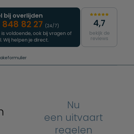
l bij overlijden
4,7
 848 82 27
(24/7)
bekijk de
 is voldoende, ook bij vragen of
reviews
l. Wij helpen je direct.
takeformulier
aanvragen
e crematie
Intakeformulier
Complete uitvaart
Contact
urzame uitvaart
Prijzen crematoria
Nu
n
een uitvaart
regelen