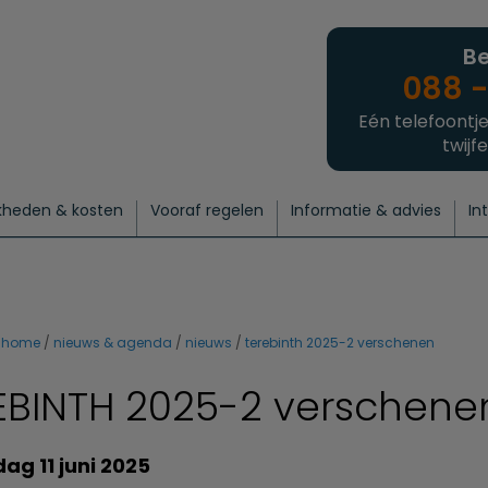
Be
088 -
Eén telefoontje
twijfe
kheden & kosten
Vooraf regelen
Informatie & advies
In
regelen
atie
 onze experts
hecklist uitvaart regelen
Waarom een uitvaart regelen?
Een laatste groet
Crematie regelen
Bedrijvengids
Intakeformulier
Thuisuitvaart crematie
Begrafenis regelen
Nieuws
Wensen vastleggen
Agenda
Offerte 
Intiem
Uitgebreid
Begrafenis Compleet
Natuurbegrafenis
Du
home
nieuws & agenda
nieuws
terebinth 2025-2 verschenen
EBINTH 2025-2 verschene
g 11 juni 2025