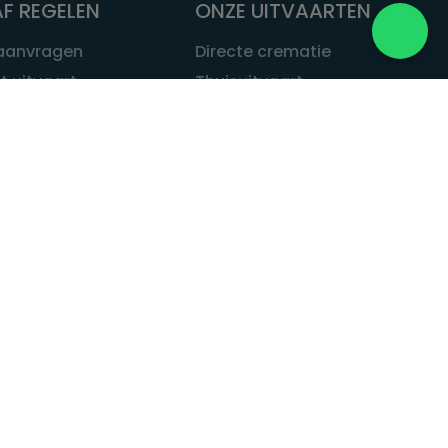
F REGELEN
ONZE UITVAARTEN
 aanvragen
Directe crematie
t uitvaart
Thuisuitvaart
 een uitvaart
Complete uitvaart
bij leven
Exclusieve uitvaart
tvaarten
Begrafenissen
Natuurbegrafenis
ITVAART.NL
Alle uitvaarten
tvaart.nl
t
 Uitvaart.nl
estatuut
rken