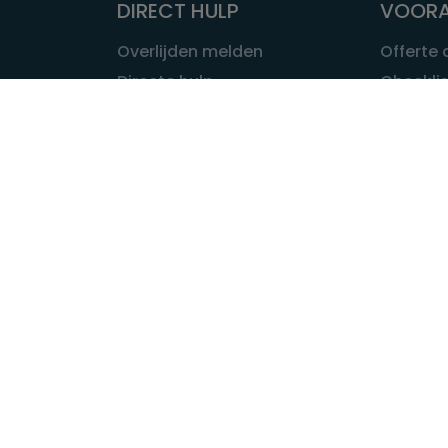
DIRECT HULP
VOORA
Overlijden melden
Offerte
Directe hulp
Checklis
Intakeformulier
Wat kost
Eerste 24 uur
Uitvaart 
Overlijden buitenland
Onze ui
Lokale uitvaart
OVER U
INFORMATIE & ADVIES
Wie is Ui
Infotheek
Contac
Vraag een expert
Redactie
Bedrijvengids
Redacti
Tarieven crematoria
Onze me
Nieuws & agenda