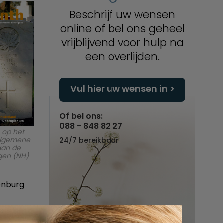
Beschrijf uw wensen
online of bel ons geheel
vrijblijvend voor hulp na
een overlijden.
Vul hier uw wensen in
Of bel ons:
088 - 848 82 27
 op het
Algemene
24/7 bereikbaar
aan de
rgen (NH)
enburg