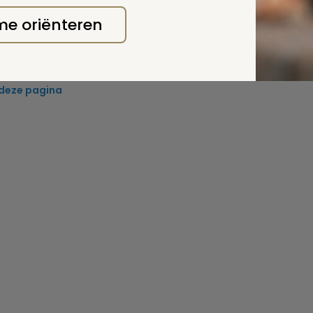
jaar.
 me oriënteren
en?
Losse nummers kosten 7,50 euro (incl. verzending); zi
binth.nl
 deze pagina