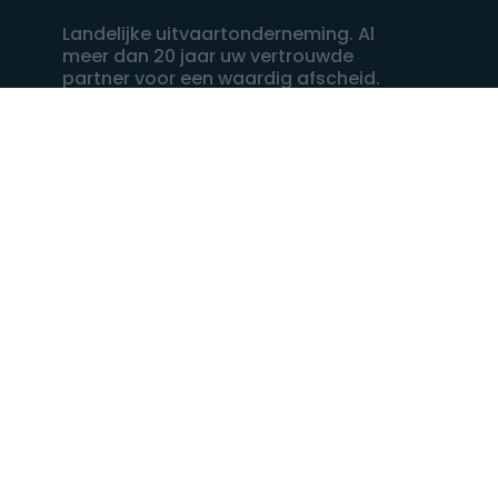
Landelijke uitvaartonderneming. Al
meer dan 20 jaar uw vertrouwde
partner voor een waardig afscheid.
088 - 848 82 27
24/7 bereikbaar, dag en nacht