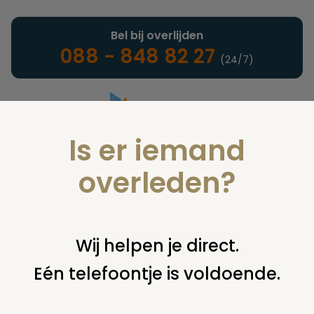
Bel bij overlijden
088 - 848 82 27
(24/7)
Is er iemand
Landelijke uitvaartonderneming
overleden?
Nieuws
Wij helpen je direct.
Eén telefoontje is voldoende.
U bent hier:
home
nieuws & agenda
nieuws
terebinth
2020-4 verschenen