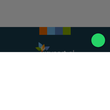
Landelijke uitvaartonderneming. Al meer dan 20
jaar uw vertrouwde partner voor een waardig
afscheid.
088 - 848 82 27
24/7 bereikbaar, dag en nacht