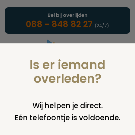
Bel bij overlijden
088 - 848 82 27
(24/7)
Is er iemand
Landelijke uitvaartonderneming
overleden?
Nieuws
Wij helpen je direct.
Eén telefoontje is voldoende.
U bent hier:
home
nieuws & agenda
nieuws
sjoelbakkist
noviteit op aanstaande uitvaartbeurs amsterdam