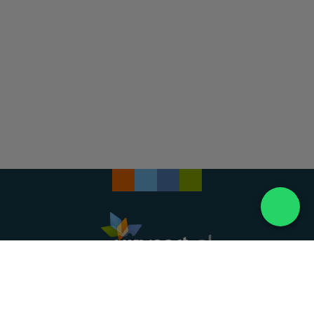
Landelijke uitvaartonderneming. Al meer dan 20
jaar uw vertrouwde partner voor een waardig
afscheid.