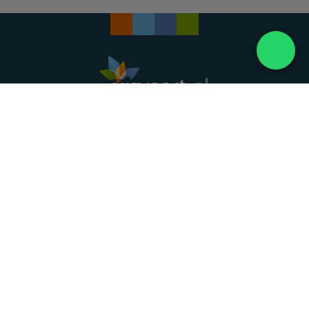
Landelijke uitvaartonderneming. Al meer dan 20
jaar uw vertrouwde partner voor een waardig
afscheid.
088 - 848 82 27
24/7 bereikbaar, dag en nacht
DIRECT HULP
Overlijden melden