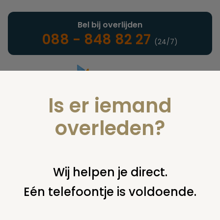
Bel bij overlijden
088 - 848 82 27
(24/7)
Is er iemand
Landelijke uitvaartonderneming
overleden?
Nieuws
Wij helpen je direct.
Eén telefoontje is voldoende.
U bent hier:
home
nieuws & agenda
nieuws
rozendaal stelt
begraafplaats open