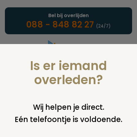
Bel bij overlijden
088 - 848 82 27
(24/7)
Is er iemand
Landelijke uitvaartonderneming
overleden?
Nieuws
Wij helpen je direct.
Eén telefoontje is voldoende.
U bent hier:
home
nieuws & agenda
nieuws
rouwstoeten
crematorium landsmeer alleen buiten de spits