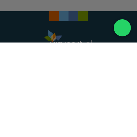
Landelijke uitvaartonderneming. Al meer dan 20
jaar uw vertrouwde partner voor een waardig
afscheid.
088 - 848 82 27
24/7 bereikbaar, dag en nacht
DIRECT HULP